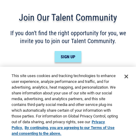
Join Our Talent Community
If you don't find the right opportunity for you, we
invite you to join our Talent Community.
SIGN UP
This site uses cookies and tracking technologies to enhance
user experience, analyze performance and traffic, and for
advertising, analytics, heat mapping, and personalization. We
share information about your use of our site with our social
Les témoins utilisés sur ce site servent à
media, advertising, and analytics partners, and this site
x
l’amélioration constante de l’expérience des
contains third-party social media and other service plug-ins
candidats. Sachez que toutes les données que
©2026 Primo Brands
which automatically share certain of your information with
those parties. For information on Global Privacy Control, opting
nous recueillons des interactions de nos visiteurs
out of data sharing, and privacy rights, see our
Privacy
Privacy Policy – Updated
Terms of Use
sont anonymes. Apprenez-en davantage sur vos
Policy.
By continuing, you are agreeing to our Terms of Use
droits dans notre
Politique de confidentialité
.
and consenting to the above.
Privacy Requests